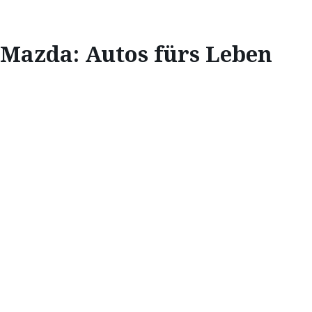
Mazda: Autos fürs Leben
INNOVATION
MAZDA:
ENTWICKELT FÜR
DIE
LANGLEBIGKEIT