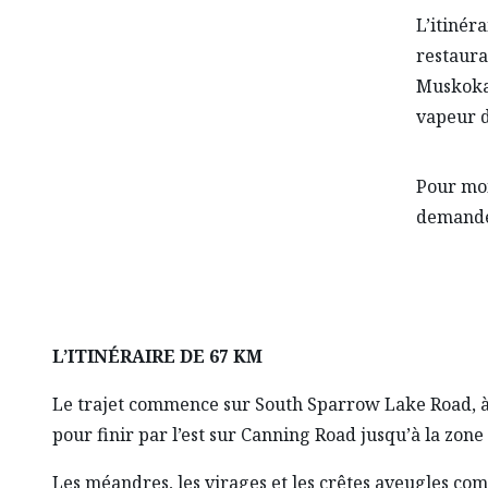
L’itinér
restaura
Muskoka
vapeur d
Pour moi
demande
L’ITINÉRAIRE DE 67 KM
Le trajet commence sur South Sparrow Lake Road, à d
pour finir par l’est sur Canning Road jusqu’à la zon
Les méandres, les virages et les crêtes aveugles c