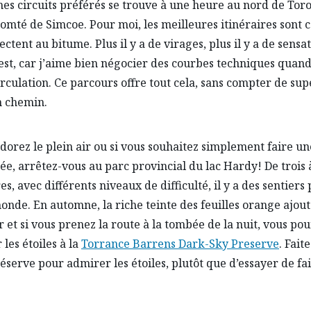
es circuits préférés se trouve à une heure au nord de Toro
comté de Simcoe. Pour moi, les meilleures itinéraires sont 
tent au bitume. Plus il y a de virages, plus il y a de sensat
est, car j’aime bien négocier des courbes techniques quand 
irculation. Ce parcours offre tout cela, sans compter de su
n chemin.
adorez le plein air ou si vous souhaitez simplement faire un
e, arrêtez-vous au parc provincial du lac Hardy! De trois 
s, avec différents niveaux de difficulté, il y a des sentiers
monde. En automne, la riche teinte des feuilles orange ajou
ir et si vous prenez la route à la tombée de la nuit, vous po
les étoiles à la
Torrance Barrens Dark-Sky Preserve
. Fait
réserve pour admirer les étoiles, plutôt que d’essayer de fa