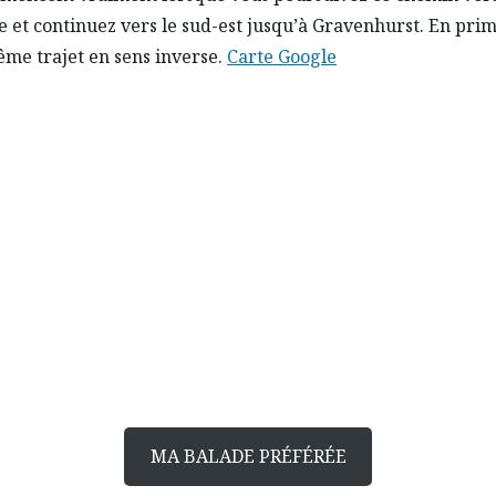
e et continuez vers le sud-est jusqu’à Gravenhurst. En pri
ême trajet en sens inverse.
Carte Google
Plaisir de conduire
Racontez-nous votre balade
ures ou trois jours, rejoignez la communauté de passionné
MA BALADE PRÉFÉRÉE