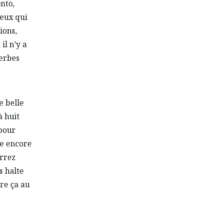
nto,
ceux qui
ions,
il n’y a
perbes
e belle
à huit
 pour
te encore
urrez
es halte
ire ça au