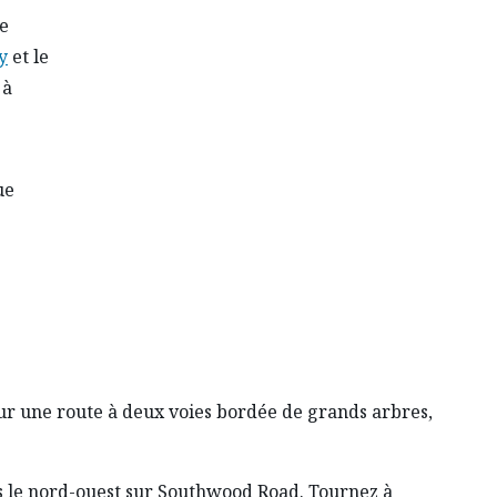
de
y
et le
 à
ue
ur une route à deux voies bordée de grands arbres,
s le nord-ouest sur Southwood Road. Tournez à