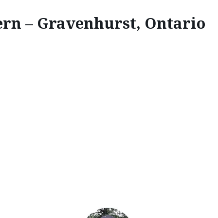
ern – Gravenhurst, Ontario
BALADE
ERN À GRAVENHURST, 
Une heure