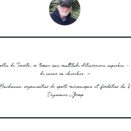
rtes de Toronto, on trouve une multitude d’itinéraires superbes – 
de savoir où chercher. »
uchanan, organisateur de sports mécaniques et fondateur du V
Dynamics Group