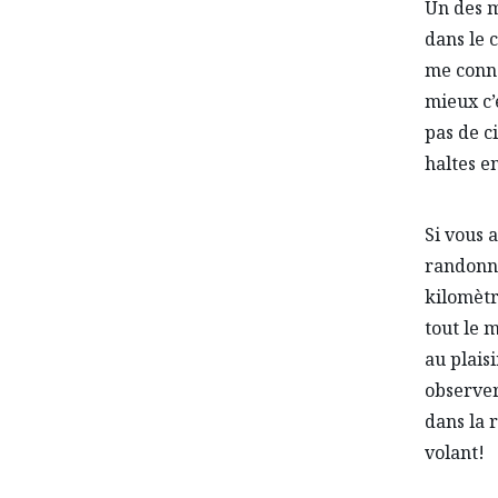
Un des m
dans le 
me connec
mieux c’
pas de c
haltes e
Si vous 
randonné
kilomètre
tout le 
au plais
observer 
dans la 
volant!