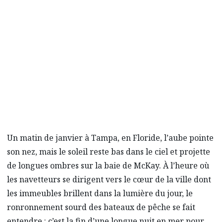
Grâce aux efforts de sa communauté, la
restauration « de la ferme à la table » de
Tampa est florissante. Au volant du Mazda
CX‑50 hybride,
Mazda Monde
fait équipe avec
un chef de la région pour y regarder de plus
près.
Un matin de janvier à Tampa, en Floride, l’aube pointe
son nez, mais le soleil reste bas dans le ciel et projette
de longues ombres sur la baie de McKay. À l’heure où
les navetteurs se dirigent vers le cœur de la ville dont
les immeubles brillent dans la lumière du jour, le
ronronnement sourd des bateaux de pêche se fait
entendre : c’est la fin d’une longue nuit en mer pour