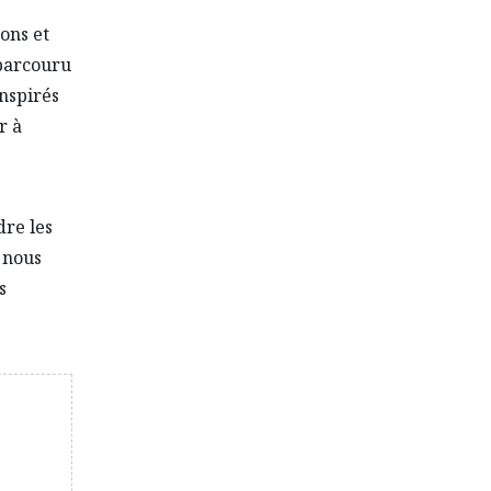
çons et
 parcouru
inspirés
r à
dre les
 nous
s