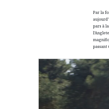
Par la f
aujourd’
pars à l
l’Anglet
magnifiq
passant 