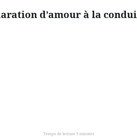
aration d’amour à la condui
EXPLORATION
ATION D’AMOUR À LA C
e rend dans l’un des plus beaux coins de Grande-Bretagne p
Temps de lecture 3 minutes