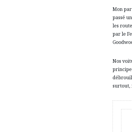
Mon parc
passé un
les rout
par le F
Goodwood
Nos voit
principe
débrouil
surtout,