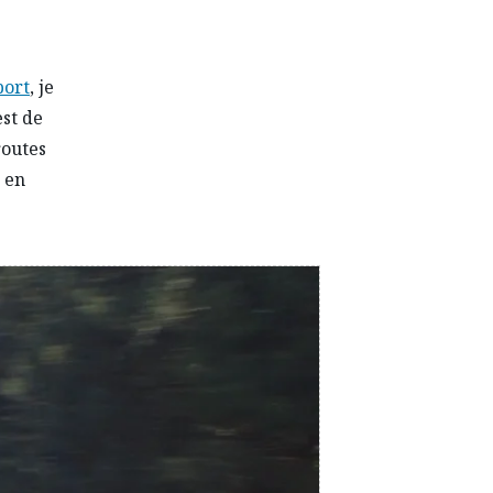
port
, je
est de
routes
e en