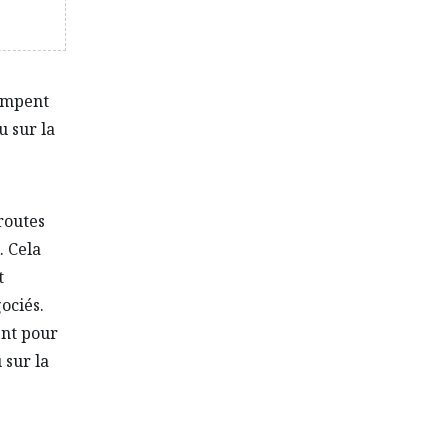
tompent
u sur la
routes
. Cela
t
ociés.
ent pour
 sur la