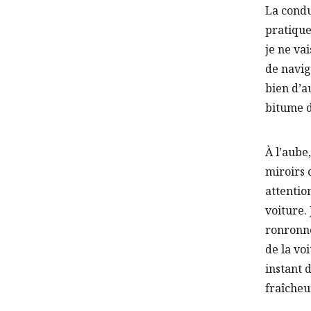
La condu
pratique
je ne va
de naviga
bien d’au
bitume d
À l’aube
miroirs 
attentio
voiture.
ronronne
de la vo
instant d
fraîcheu