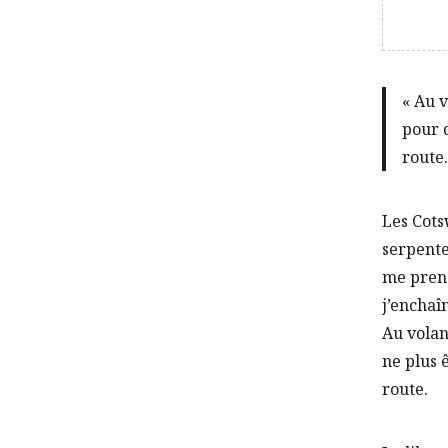
« Au 
pour d
route.
Les Cots
serpente
me prend
j’enchaî
Au volan
ne plus 
route.