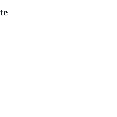
te
ONDUITE
our renouer avec le plaisir de conduire.