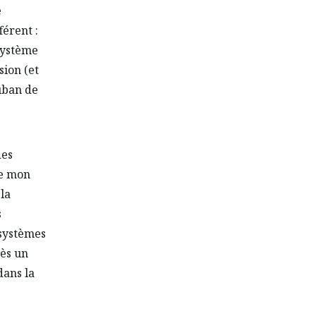
e
férent :
 système
sion (et
ruban de
des
te mon
 la
s
 systèmes
rès un
dans la