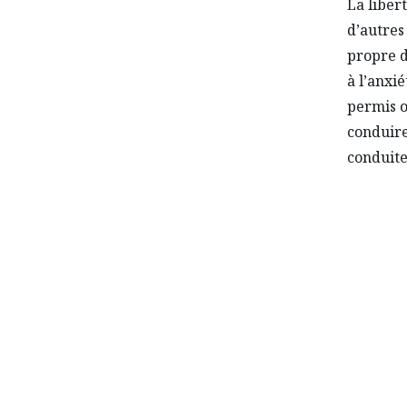
La liber
d’autres
propre d
à l’anxi
permis o
conduire
conduite