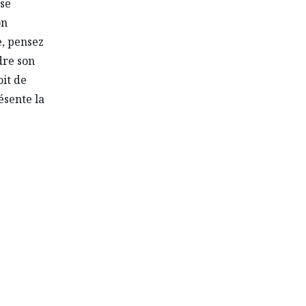
rse
on
e, pensez
dre son
oit de
ésente la