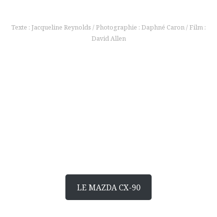
Texte : Jacqueline Reynolds / Photographie : Daphné Caron / Film :
David Allen
pour en savoir plus
Vous êtes aux
commandes
LE
MAZDA CX-90