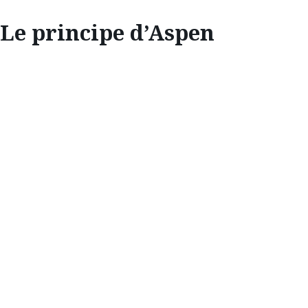
Le principe d’Aspen
EXPLORATION
LE PRINCIPE
D’ASPEN
Jacqueline Reynolds, journaliste spécialiste
des arts et de la culture à Aspen, se penche
sur la scène artistique dynamique de cette
ville de montagne.