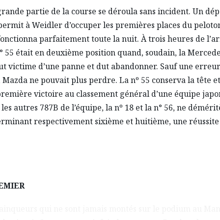
grande partie de la course se déroula sans incident. Un dép
permit à Weidler d’occuper les premières places du peloton
fonctionna parfaitement toute la nuit. À trois heures de l’ar
 55 était en deuxième position quand, soudain, la Merced
fut victime d’une panne et dut abandonner. Sauf une erreu
, Mazda ne pouvait plus perdre. La nº 55 conserva la tête et
 première victoire au classement général d’une équipe japo
 les autres 787B de l’équipe, la nº 18 et la n° 56, ne déméri
erminant respectivement sixième et huitième, une réussite 
EMIER
vainqueurs qui ne sont jamais montés sur le podium au Mans