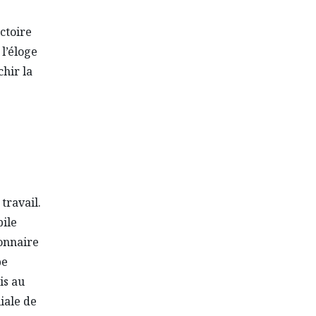
ctoire
l’éloge
hir la
travail.
ile
onnaire
pe
is au
iale de