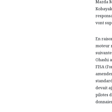
Mazda Mo
Kobayak
responsa
vont sup
En raiso
moteur ro
suivante
Ohashi a
FISA (l’
amendeme
standard
devait aj
pilotes 
donnaien