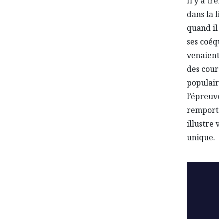
Il y a t
dans la 
quand il
ses coéq
venaient
des cour
populair
l’épreuv
remporte
illustre 
unique.