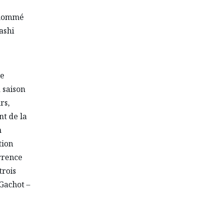
 nommé
ashi
le
a saison
rs,
nt de la
n
tion
rrence
trois
Gachot –