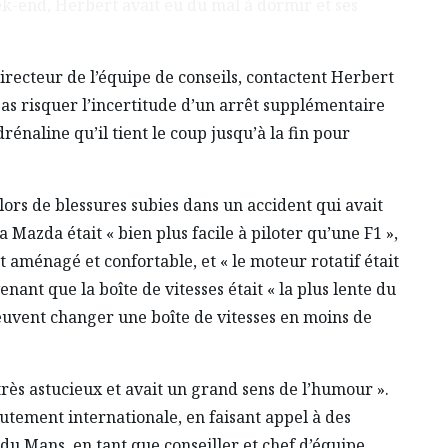
eek-end, Herbert avait eu du mal à dormir et ses
irecteur de l’équipe de conseils, contactent Herbert
pas risquer l’incertitude d’un arrêt supplémentaire
énaline qu’il tient le coup jusqu’à la fin pour
ors de blessures subies dans un accident qui avait
 Mazda était « bien plus facile à piloter qu’une F1 »,
aménagé et confortable, et « le moteur rotatif était
enant que la boîte de vitesses était « la plus lente du
peuvent changer une boîte de vitesses en moins de
 très astucieux et avait un grand sens de l’humour ».
rutement internationale, en faisant appel à des
du Mans, en tant que conseiller et chef d’équipe