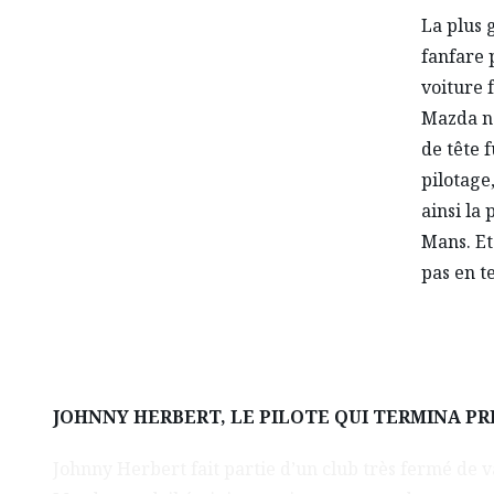
La plus 
fanfare 
voiture 
Mazda n°
de tête 
pilotage
ainsi la
Mans. Et
pas en t
JOHNNY HERBERT, LE PILOTE QUI TERMINA PR
Johnny Herbert fait partie d’un club très fermé de 