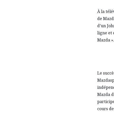
À la tél
de Mazda
d’un Joh
ligne et
Mazda »
Le succè
Mazdaspe
indépend
Mazda de
particip
cours de