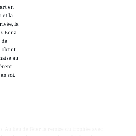
art en
 et la
rivée, la
es-Benz
r de
 obtint
naise au
tèrent
en soi.
. Au lieu de fêter la remise du trophée avec