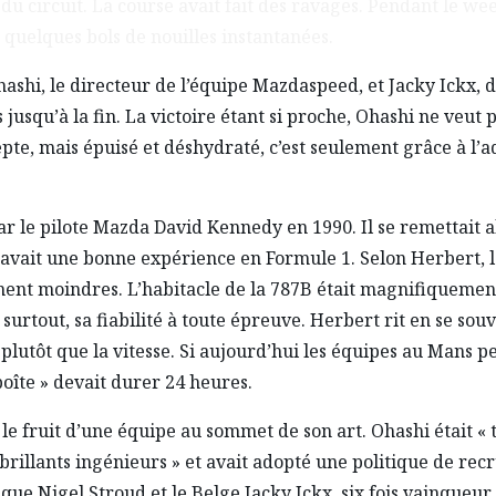
 du circuit. La course avait fait des ravages. Pendant le w
à quelques bols de nouilles instantanées.
ashi, le directeur de l’équipe Mazdaspeed, et Jacky Ickx, d
jusqu’à la fin. La victoire étant si proche, Ohashi ne veut 
e, mais épuisé et déshydraté, c’est seulement grâce à l’adr
r le pilote Mazda David Kennedy en 1990. Il se remettait al
il avait une bonne expérience en Formule 1. Selon Herbert, la
nt moindres. L’habitacle de la 787B était magnifiquement 
 surtout, sa fiabilité à toute épreuve. Herbert rit en se souv
plutôt que la vitesse. Si aujourd’hui les équipes au Mans 
boîte » devait durer 24 heures.
t le fruit d’une équipe au sommet de son art. Ohashi était «
brillants ingénieurs » et avait adopté une politique de rec
e Nigel Stroud et le Belge Jacky Ickx, six fois vainqueur 