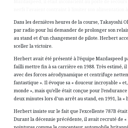
Mazdaspeed, il était inconscient au poste de secours
nerfs l’avaient contraint à limiter son alimentation 
Dans les dernières heures de la course, Takayoshi Oh
par radio pour lui demander de prolonger son relais 
au stand et d’un changement de pilote. Herbert accept
sceller la victoire.
Herbert avait été présenté à l’équipe Mazdaspeed pa
failli mettre fin à sa carrière en 1988. Très estimé, 
avec des forces aérodynamique et centrifuge netteme
fantastique ». Il évoque sa « douceur incroyable » et,
monde », mais qu’elle était conçue pour l’endurance 
deux minutes lors d’un arrêt au stand, en 1991, la « 
Herbert insiste sur le fait que l’excellente 787B étai
Durant la décennie précédente, il avait recruté de « 
pointures comme le concepteur automobile britanniqu