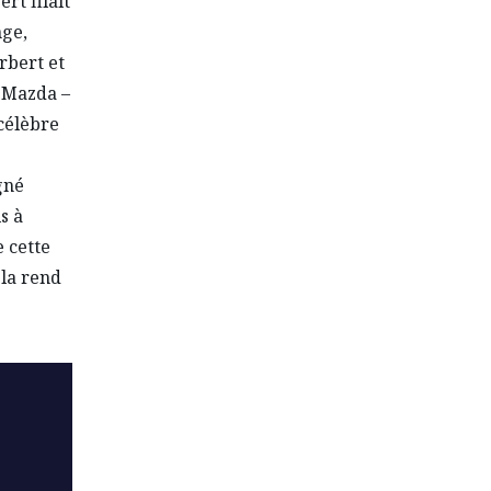
rt filait
nge,
rbert et
e Mazda –
célèbre
gné
s à
 cette
 la rend