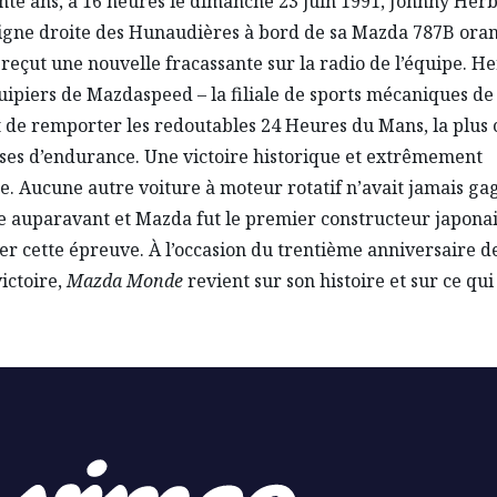
rente ans, à 16 heures le dimanche 23 juin 1991, Johnny Herbe
ligne droite des Hunaudières à bord de sa Mazda 787B ora
 reçut une nouvelle fracassante sur la radio de l’équipe. He
uipiers de Mazdaspeed – la filiale de sports mécaniques d
 de remporter les redoutables 24 Heures du Mans, la plus 
ses d’endurance. Une victoire historique et extrêmement
e. Aucune autre voiture à moteur rotatif n’avait jamais ga
e auparavant et Mazda fut le premier constructeur japonai
r cette épreuve. À l’occasion du trentième anniversaire de
victoire,
Mazda Monde
revient sur son histoire et sur ce qui