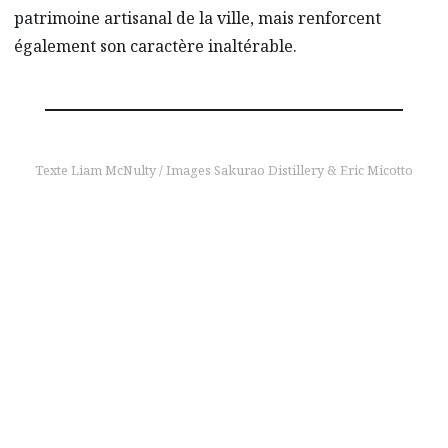
patrimoine artisanal de la ville, mais renforcent
également son caractère inaltérable.
Texte Liam McNulty / Images Sakurao Distillery & Eric Micotto
pour en savoir plus
Fabriqué à
Hiroshima, apprécié
sur toute la planète