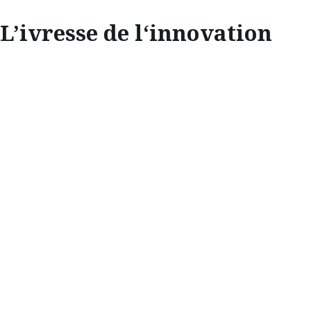
L’ivresse de l‘innovation
INNOVATION
L’IVRESSE DE
L’INNOVATION
En mêlant tradition et innovation, la
distillerie Sakurao d’Hiroshima incarne le
patrimoine d’un siècle de distillation. Grâce à
des plantes locales et à des méthodes