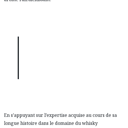
« Près du littoral, la riche nature
d’Hiroshima fournit une variété de
plantes, en particulier le citron,
l’orange et d’autres agrumes. »
DISTILLERIE SAKURAO
En s’appuyant sur l’expertise acquise au cours de sa
longue histoire dans le domaine du whisky