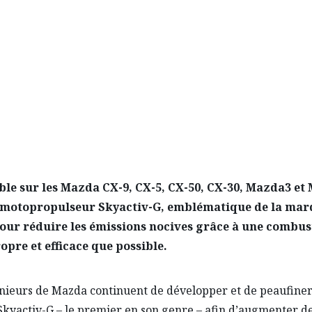
OTEUR À COMBUSTION IN
ble sur les Mazda CX-9, CX-5, CX-50, CX-30, Mazda3 et 
motopropulseur Skyactiv-G, emblématique de la marq
our réduire les émissions nocives grâce à une combus
opre et efficace que possible.
nieurs de Mazda continuent de développer et de peaufiner
kyactiv-G – le premier en son genre – afin d’augmenter de