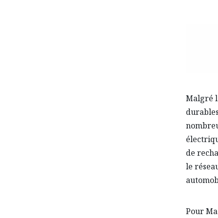
Malgré l
durables
nombreux
électriq
de recha
le résea
automobi
Pour Maz