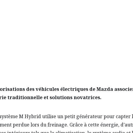
DES, HYBRIDES LÉGERS E
orisations des véhicules électriques de Mazda associe
ie traditionnelle et solutions novatrices.
e système M Hybrid utilise un petit générateur pour capter 
ent perdue lors du freinage. Grâce à cette énergie, d’aut
es intérieurs tels que la climatisation, le système audio et 