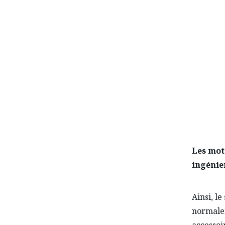
HYBRI
Les mot
ingénier
Ainsi, l
normalem
accessoir