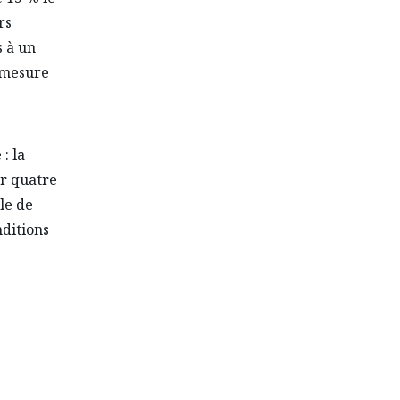
rs
 à un
 mesure
: la
ur quatre
le de
nditions