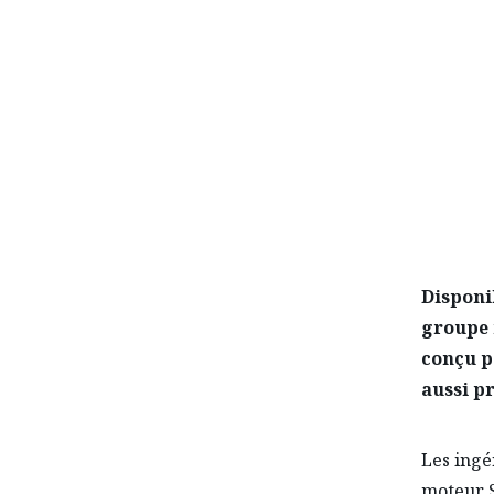
LE M
Disponi
groupe 
conçu p
aussi pr
Les ingé
moteur S