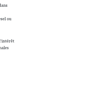
 dans
sel ou
l’intérêt
nales