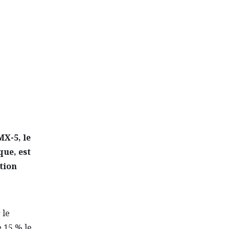
TERNE
MX-5, le
ue, est
tion
 le
 15 % le