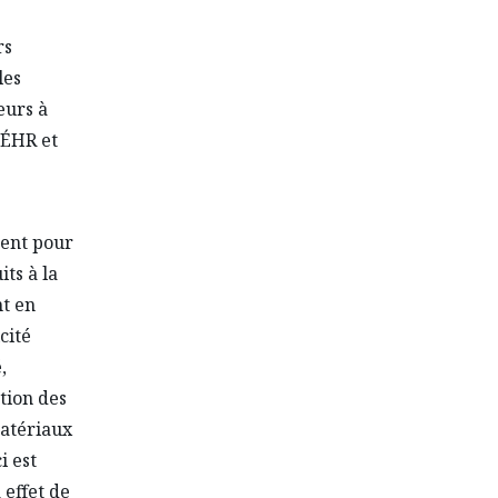
s
rs
les
eurs à
VÉHR et
ment pour
ts à la
nt en
cité
,
tion des
matériaux
i est
 effet de