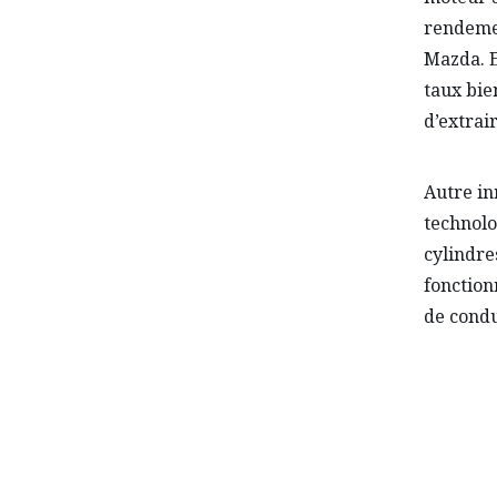
rendemen
Mazda. E
taux bie
d’extrai
Autre in
technolo
cylindre
fonction
de condu