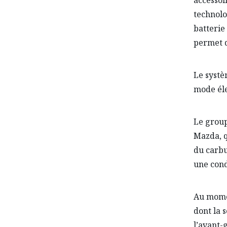
technolo
batterie
permet 
Le systè
mode éle
Le group
Mazda, q
du carbu
une cond
Au momen
dont la 
l’avant-g