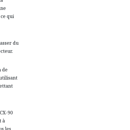
une
 ce qui
passer du
cteur.
n de
tilisant
ettant
 CX-90
t à
us les