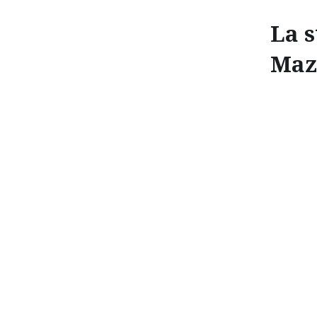
La s
Maz
LA STRATÉGIE MULT
De la réinvention de l’humble moteur à combustion