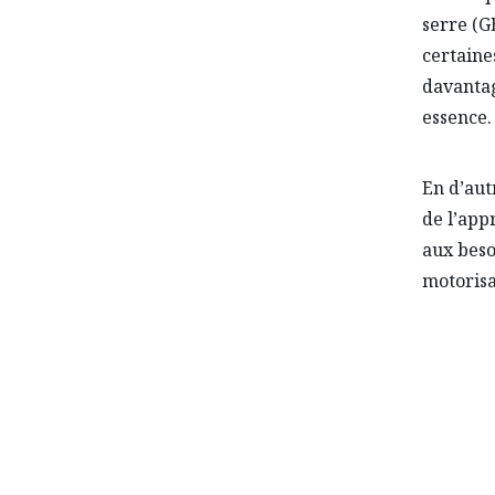
serre (GE
certaine
davantag
essence.
En d’autr
de l’app
aux beso
motorisa