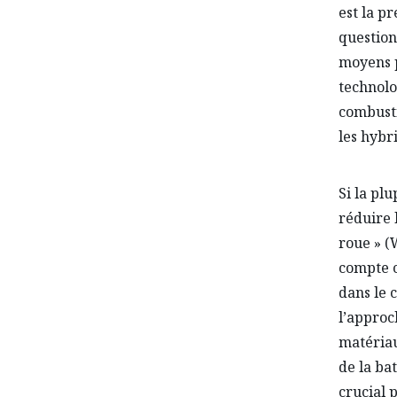
est la p
question
moyens p
technolo
combusti
les hybr
Si la pl
réduire 
roue » (
compte c
dans le 
l’approc
matériau
de la bat
crucial 