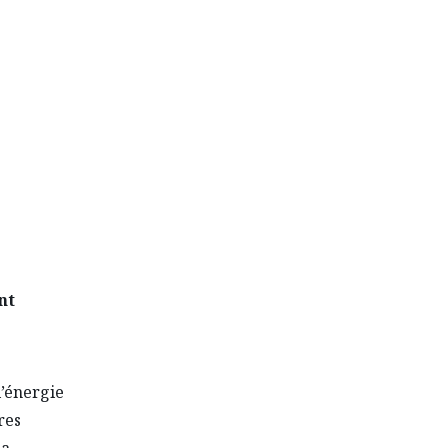
T VÉHR
nt
l’énergie
res
la