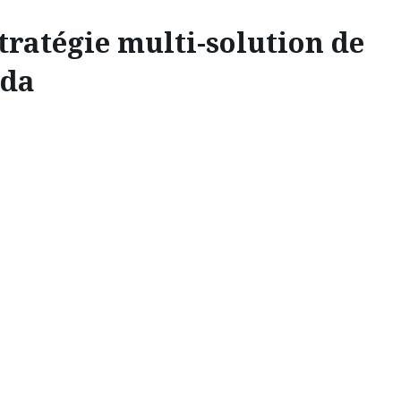
tratégie multi-solution de
da
INNOVATION
I-SOLUTION DE MAZDA
 à la mise au point des voitures tout électriques du futur,
notre conception de la durabilité.