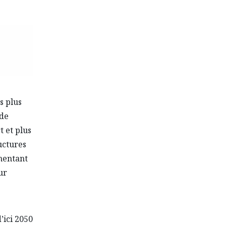
s plus
 de
t et plus
uctures
imentant
ur
’ici 2050