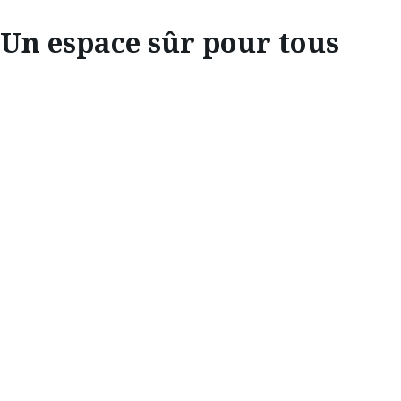
Un espace sûr pour tous
INNOVATION
UN ESPACE SÛR
POUR TOUS
Mazda Monde
met en avant quelques-uns des
systèmes de sécurité primés de Mazda et
nous nous intéressons aussi à des
technologies ingénieuses conçues pour les