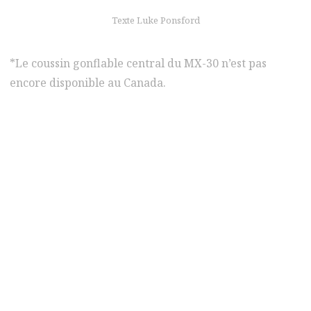
Texte Luke Ponsford
*Le coussin gonflable central du MX-30 n’est pas
encore disponible au Canada.
pour en savoir plus
Conduisez en toute
confiance
Découvrez les technologies de sécurité
primée de Mazda