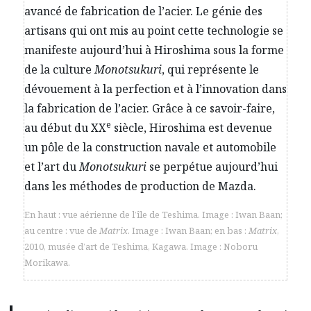
avancé de fabrication de l’acier. Le génie des
artisans qui ont mis au point cette technologie se
manifeste aujourd’hui à Hiroshima sous la forme
de la culture
Monotsukuri
, qui représente le
dévouement à la perfection et à l’innovation dans
la fabrication de l’acier. Grâce à ce savoir-faire,
e
au début du XX
siècle, Hiroshima est devenue
un pôle de la construction navale et automobile
et l’art du
Monotsukuri
se perpétue aujourd’hui
dans les méthodes de production de Mazda.
En haut : vue aérienne de l’île de Teshima. Image : Iwan Baan;
au centre : vue de
Matrix
. Image : Iwan Baan; en bas :
Matrix
,
2010, musée d’art de Teshima, Kagawa. Image : Noboru
Morikawa.