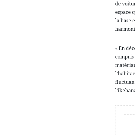
de voitu
espace q
la base 
harmonie
« En déc
compris 
matériau
l’habita
fluctuan
l’ikebana