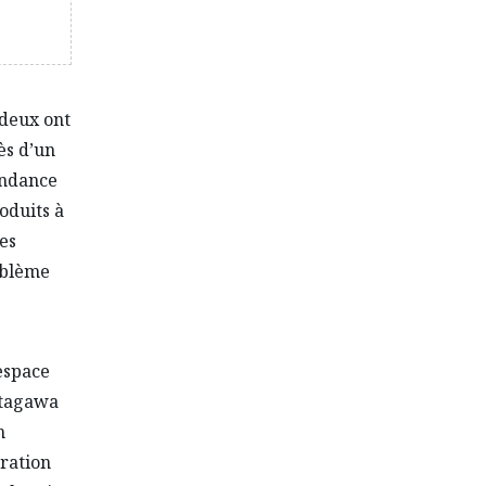
 deux ont
ès d’un
endance
oduits à
des
oblème
espace
’Utagawa
n
oration