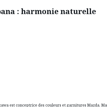
bana : harmonie naturelle
INSPIRATION
ANA : HARMONIE NATU
 l’art floral japonais a influencé la designer Mazda Mai 
awa est conceptrice des couleurs et garnitures Mazda. Ma