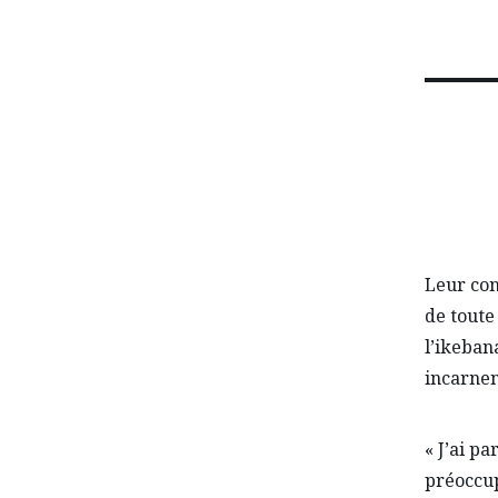
Leur con
de toute
l’ikeban
incarnen
« J’ai p
préoccup