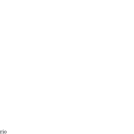
RELLE
Utagawa.
rio