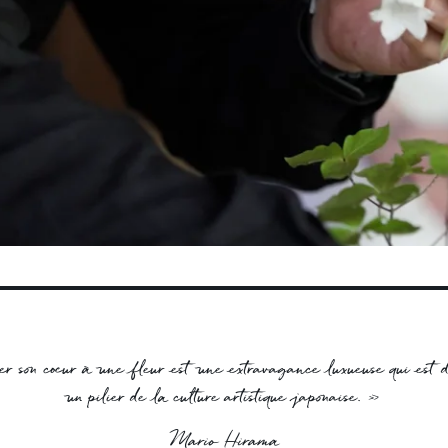
r son cœur à une fleur est une extravagance luxueuse qui est 
un pilier de la culture artistique japonaise. »
Mario Hirama