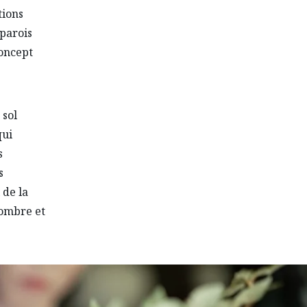
tions
 parois
concept
 sol
qui
s
s
 de la
l’ombre et