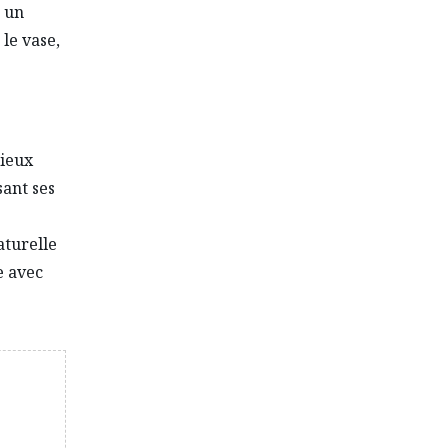
à un
le vase,
mieux
ant ses
aturelle
e avec