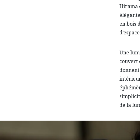
Hirama e
élégante
en bois 
d’espace
Une lumi
couvert 
donnent 
intérieu
éphémère
simplicit
de la lu