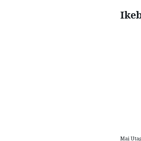
Ike
IKEB
Comment
Mai Utag