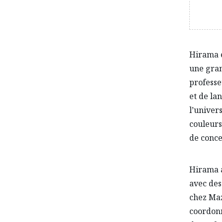
Hirama e
une gran
professe
et de la
l’univers
couleurs
de conce
Hirama a
avec des
chez Maz
coordonn