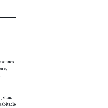
ersonnes
n »,
x
j’étais
habitacle