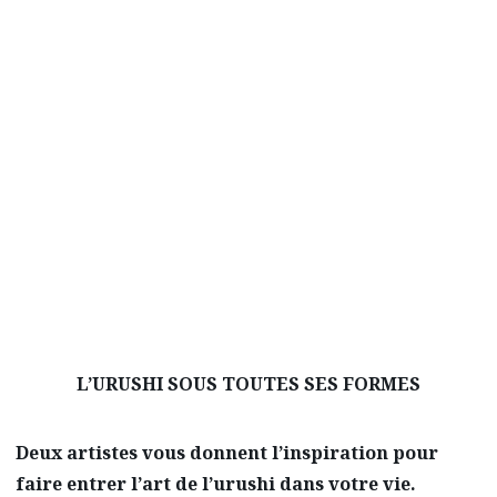
cette forme d’art.
Pour les non-initiés aux produits urushi,
Takayama recommande les bols à soupe. «
Versez la soupe chaude dans le bol, prenez-le
et la chaleur se transférera doucement à vos
mains. Les Japonais boivent directement au
bol. Essayez et appréciez la texture semblable
à la peau contre vos lèvres. »
L’URUSHI SOUS TOUTES SES FORMES
Deux artistes vous donnent l’inspiration pour
faire entrer l’art de l’urushi dans votre vie.