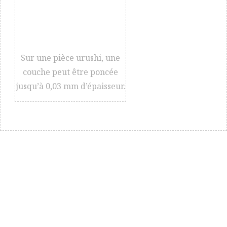
Sur une pièce urushi, une
couche peut être poncée
jusqu’à 0,03 mm d’épaisseur.
« Je veux faire des choses nouvelles
avec des techniques intemporelles. »
NAOYA TAKAYAMA