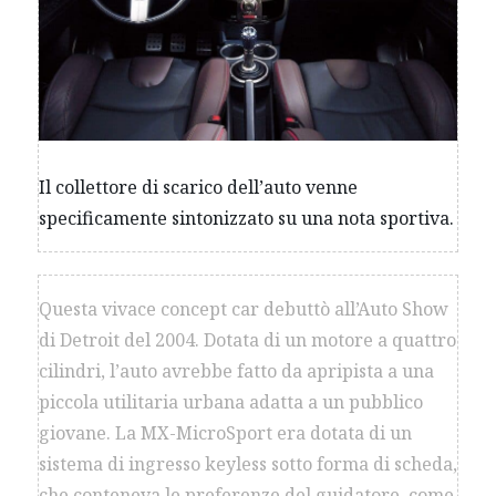
Il collettore di scarico dell’auto venne
specificamente sintonizzato su una nota sportiva.
Questa vivace concept car debuttò all’Auto Show
di Detroit del 2004. Dotata di un motore a quattro
cilindri, l’auto avrebbe fatto da apripista a una
piccola utilitaria urbana adatta a un pubblico
giovane. La MX-MicroSport era dotata di un
sistema di ingresso keyless sotto forma di scheda,
che conteneva le preferenze del guidatore, come