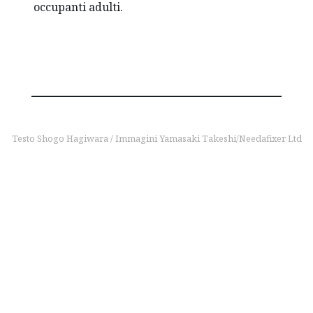
occupanti adulti.
Testo Shogo Hagiwara / Immagini Yamasaki Takeshi/Needafixer Ltd
per saperne di più
La sicurezza
innanzitutto