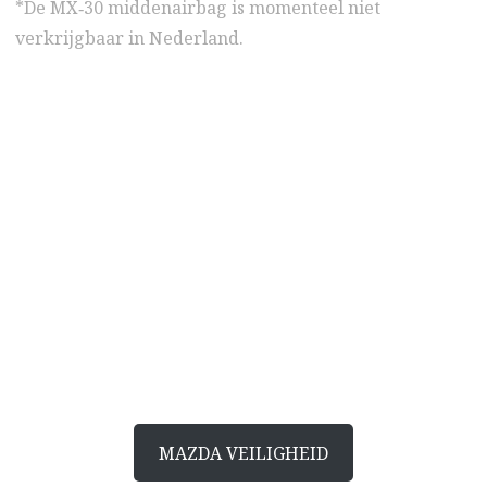
*De MX‑30 middenairbag is momenteel niet
verkrijgbaar in Nederland.
meer weten
Vol vertrouwen
autorijden
Ontdek meer over Mazda’s bekroonde
veiligheidstechnologie
MAZDA VEILIGHEID