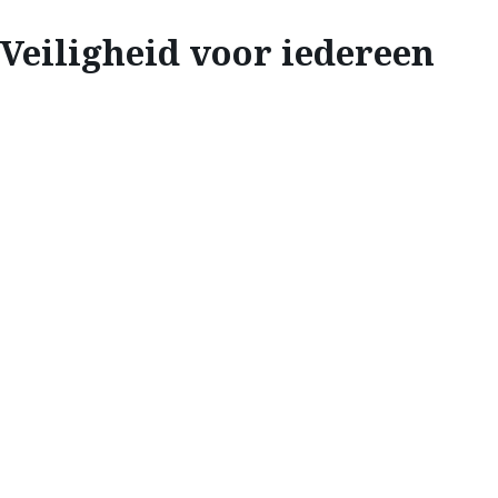
Veiligheid voor iedereen
INNOVEREN
VEILIGHEID VOOR
IEDEREEN
Mazda Stories belicht enkele van Mazda’s
bekroonde veiligheidssystemen en werpt een
blik op diverse ingenieuze technologieën die
zijn ontworpen voor het welzijn van fietsers,