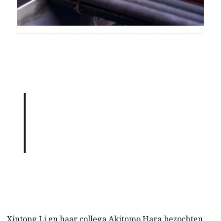
“Het is geweldig moeilijk om dag in dag uit
consequent ‘perfecte’ washi te maken. Het
vereist vele jaren oefening en ervaring.”
CRAIG ANCZELOWITZ, AWAGMI
Xintong Li en haar collega Akitomo Hara bezochten