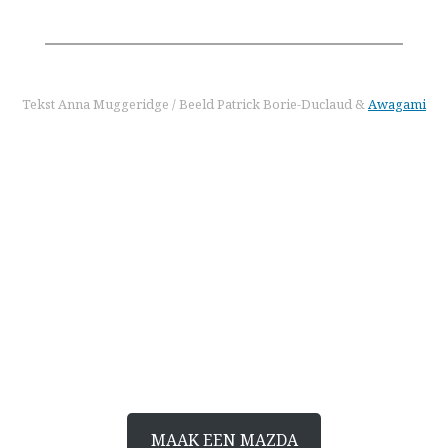
Tekst Anna Muggeridge / Beeld Patrick Borie-Duclaud &
Awagami
meer weten
Maak je eigen Mazda
Download Mazda’s bouwplaat om je eigen
papieren auto te maken
MAAK EEN MAZDA