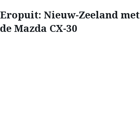
Eropuit: Nieuw-Zeeland met
de Mazda CX-30
ONTDEKKEN
EROPUIT: NIEUW-
ZEELAND MET DE
MAZDA CX-30