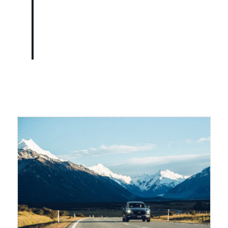
herinnerde ons eraan hoeveel moois je
kunt tegenkomen als je je alledaagse
leventje verruilt voor een rit naar een
van je favoriete bestemmingen.”