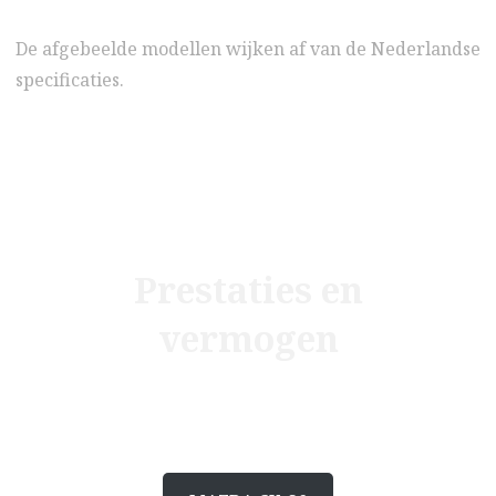
De afgebeelde modellen wijken af van de Nederlandse
specificaties.
meer weten
Prestaties en
vermogen
Ontdek meer over de dynamische Mazda CX-
30